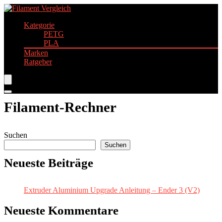
Kategorie
PETG
PLA
Marken
Ratgeber
Filament-Rechner
Suchen
Suchen
Neueste Beiträge
Extruder Aluminium Upgrade Anleitung – Ender 3 (V2)
Neueste Kommentare