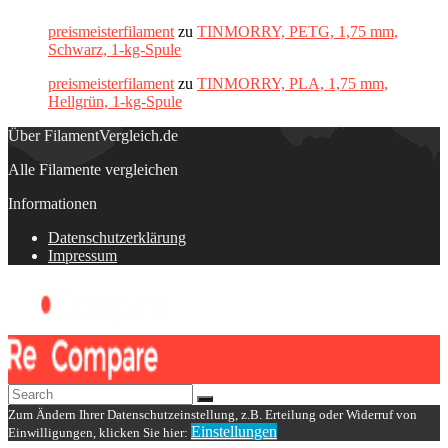
preismeisterfilament
zu
TINMORRY, PETG, 1,75 mm,
Schwarz, 1-kg-Spule
preismeisterfilament
zu
TINMORRY, PLA, 1,75 mm,
Hellgrün, 1-kg-Spule
Über FilamentVergleich.de
Alle Filamente vergleichen
Informationen
Datenschutzerklärung
Impressum
Zum Ändern Ihrer Datenschutzeinstellung, z.B. Erteilung oder Widerruf von
Einstellungen
Einwilligungen, klicken Sie hier: