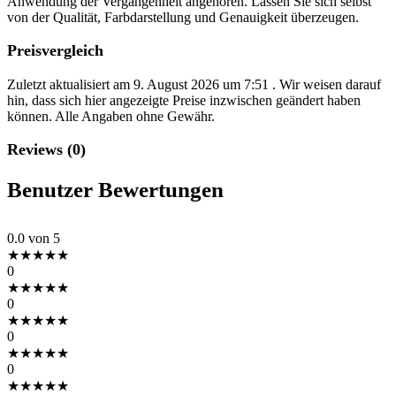
Anwendung der Vergangenheit angehören. Lassen Sie sich selbst
von der Qualität, Farbdarstellung und Genauigkeit überzeugen.
Preisvergleich
Zuletzt aktualisiert am 9. August 2026 um 7:51 . Wir weisen darauf
hin, dass sich hier angezeigte Preise inzwischen geändert haben
können. Alle Angaben ohne Gewähr.
Reviews (0)
Benutzer Bewertungen
0.0
von 5
★
★
★
★
★
0
★
★
★
★
★
0
★
★
★
★
★
0
★
★
★
★
★
0
★
★
★
★
★