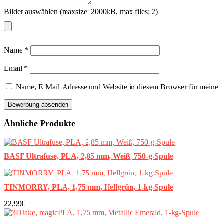
Bilder auswählen (maxsize: 2000kB, max files: 2)
Name
*
Email
*
Name, E-Mail-Adresse und Website in diesem Browser für meine
Ähnliche Produkte
BASF Ultrafuse, PLA, 2,85 mm, Weiß, 750-g-Spule
TINMORRY, PLA, 1,75 mm, Hellgrün, 1-kg-Spule
22,99€