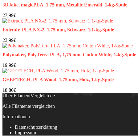
3DJake, magicPLA, 1,75 mm, Metallic Emerald, 1-kg-Spule
27,99€
Extrudr, PLA NX-2, 1,75 mm, Schwarz, 1,1-kg-Spule
23,99€
Polymaker, PolyTerra PLA, 1,75 mm, Cotton White, 1-kg-Spule
19,99€
GEEETECH, PLA Wood, 1,75 mm, Holz, 1-kg-Spule
18,80€
Über FilamentVergleich.de
Alle Filamente vergleichen
Informationen
Datenschutzerklärung
Impressum