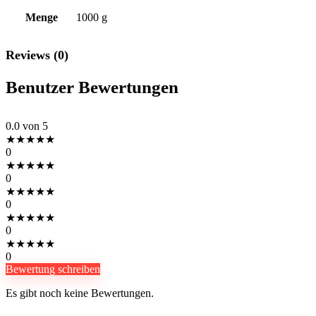
Menge
1000 g
Reviews (0)
Benutzer Bewertungen
0.0
von 5
★
★
★
★
★
0
★
★
★
★
★
0
★
★
★
★
★
0
★
★
★
★
★
0
★
★
★
★
★
0
Bewertung schreiben
Es gibt noch keine Bewertungen.