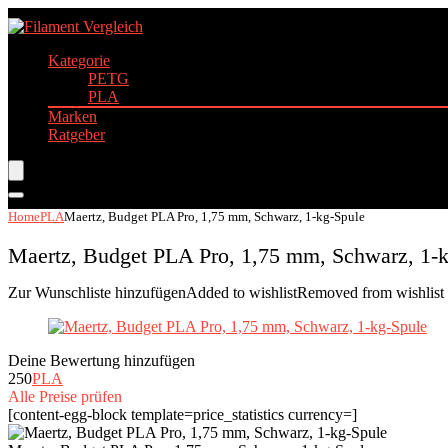
Kategorie
PETG
PLA
Marken
Ratgeber
Home
PLA
Maertz, Budget PLA Pro, 1,75 mm, Schwarz, 1-kg-Spule
Maertz, Budget PLA Pro, 1,75 mm, Schwarz, 1-
Zur Wunschliste hinzufügen
Added to wishlist
Removed from wishlist
Deine Bewertung hinzufügen
250
PLA
Alle Preise prüfen
[content-egg-block template=price_statistics currency=]