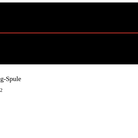
kg-Spule
2