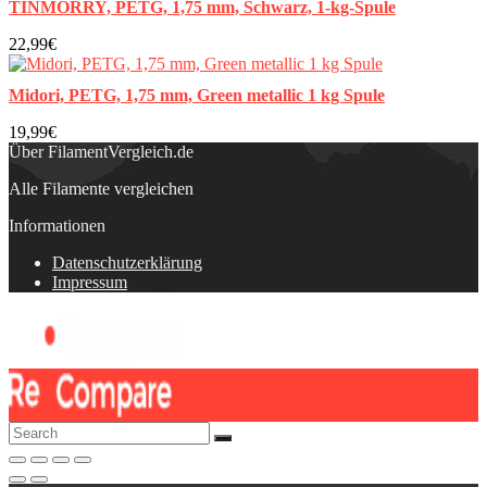
TINMORRY, PETG, 1,75 mm, Schwarz, 1-kg-Spule
22,99€
Midori, PETG, 1,75 mm, Green metallic 1 kg Spule
19,99€
Über FilamentVergleich.de
Alle Filamente vergleichen
Informationen
Datenschutzerklärung
Impressum