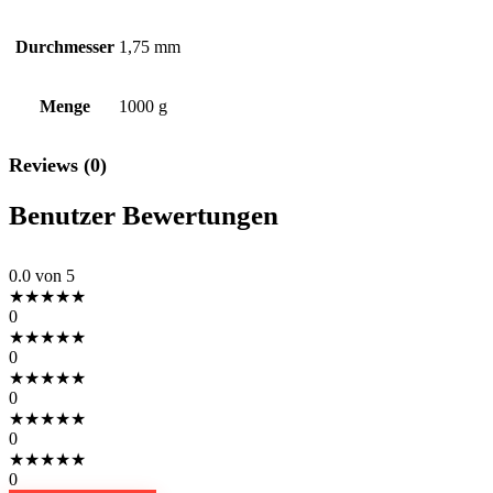
Durchmesser
1,75 mm
Menge
1000 g
Reviews (0)
Benutzer Bewertungen
0.0
von 5
★
★
★
★
★
0
★
★
★
★
★
0
★
★
★
★
★
0
★
★
★
★
★
0
★
★
★
★
★
0