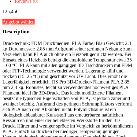
Reviews (0)
125,45
€
Angebot wählen
Description
Drucktechnik: FDM Druckmedien: PLA Farbe: Blau Gewicht: 2.3
kg Durchmesser: 2.85 mm Aufgrund seiner geringen Neigung zum
Verziehen kann PLA auch ohne ein Heizbett gedruckt werden. Bei
Einsatz eines Heizbetts beträgt die empfohlene Temperatur etwa 35
– 60 °C. PLA kann mit allen gängigen 3D-Tischdruckern mit FDM-
oder FFF-Technologie verwendet werden. Lagerung: kühl und
trocken (15–25 °C) und geschützt vor UV-Licht. Dies erhöht die
Lagerfähigkeit erheblich. RS Pro 3D-Drucker-Filament PLA 2,85
mm 2,3 kg. Robustes, leicht zu verwendendes hochwertiges PLA-
Filament, ideal für 3D-Druck. Das leicht modifizierte Filament
besitzt die typischen Eigenschaften von PLA, ist jedoch zäher und
weniger brüchig. Aufgrund des geringen Schrumpffaktors verformt
sich PLA nach dem Abkühlen nicht. Polymilchsäure ist ein
biologisch abbaubarer Kunststoff aus erneuerbaren natürlichen
Ressourcen und einer der beliebtesten Werkstoffe für den 3D-
Druck. Härter und weniger spröde im Vergleich zu herkömmlichem
PLA. Einfach zu drucken bei niedriger Temperatur, geringer
Verzug, biologisch abbaubar und geringe Geruchsbildung. Nach