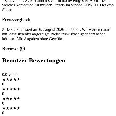
1X, 2X und 7X. Es handelt sich um hochwertiges PLA Filament,
welches kompatibel ist mit den Presets im Sindoh 3DWOX Desktop
Slicer.
Preisvergleich
Zuletzt aktualisiert am 6. August 2026 um 9:04 . Wir weisen darauf
hin, dass sich hier angezeigte Preise inzwischen geändert haben
können. Alle Angaben ohne Gewähr.
Reviews (0)
Benutzer Bewertungen
0.0
von 5
★
★
★
★
★
0
★
★
★
★
★
0
★
★
★
★
★
0
★
★
★
★
★
0