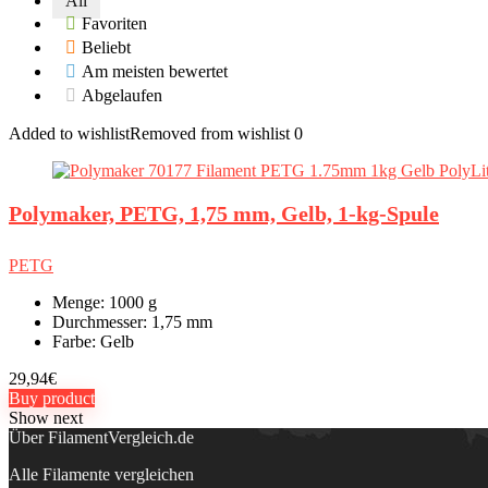
All
Favoriten
Beliebt
Am meisten bewertet
Abgelaufen
Added to wishlist
Removed from wishlist
0
Polymaker, PETG, 1,75 mm, Gelb, 1-kg-Spule
PETG
Menge:
1000 g
Durchmesser:
1,75 mm
Farbe:
Gelb
29,94
€
Buy product
Show next
Über FilamentVergleich.de
Alle Filamente vergleichen